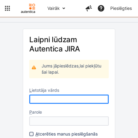
Vairāk
Pieslēgties
Laipni lūdzam
Autentica JIRA
Jums jāpieslēdzas,lai piekļūtu
šai lapai.
L
ietotāja vārds
P
arole
A
tcerēties manus pieslēgšanās